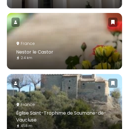
France
Nestor le Castor
2.4 km
France
Église Saint-Trophime de Saumane-de-
Vaucluse
458 m