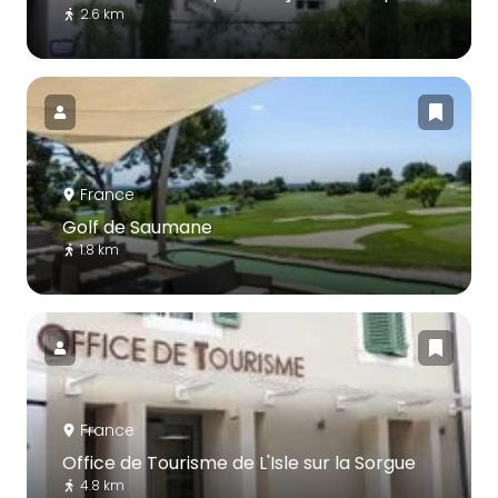
2.6 km
France
Golf de Saumane
1.8 km
France
Office de Tourisme de L'Isle sur la Sorgue
4.8 km