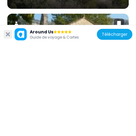
Around Us
Télécharger
Guide de voyage & Cartes
France
Église Saint-Véran de Fontaine-de-
Vaucluse
2.5 km
France
Fontaine du Dieu Guérisseur de Fontaine-
de-Vaucluse