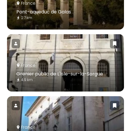
France
Pont-aqueduc de Galas
2.7 km
France
Grenier public de L'Isle-sur-la-Sorgue
4.9 km
France