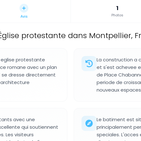
1
Photos
Avis
Église protestante dans Montpellier, 
 eglise protestante
La construction a
ance romane avec un plan
et s'est achevee e
l se dresse directement
de Place Chabanne
 architecture
periode de croissa
nouveaux espaces r
stants avec une
Le batiment est si
cellente qui soutiennent
principalement pen
. Les visiteurs
speciales. L'acces 