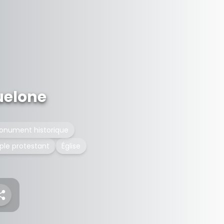
uelone
onument historique
le protestant
Église