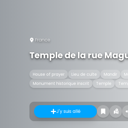
France
Temple de la rue Mag
House of prayer
Lieu de culte
Mandir
M
Monument historique inscrit
Temple
Temp
J'y suis allé