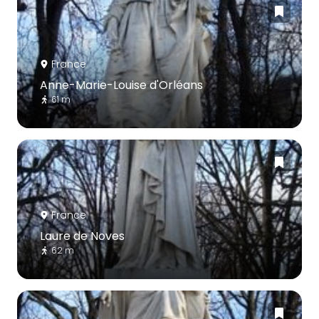
France
Anne-Marie-Louise d'Orléans
61 m
France
Laure de Noves
62 m