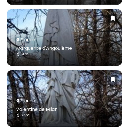
France
Marguerite d'Angoulème
61 m
France
Valentine de Milan
67 m