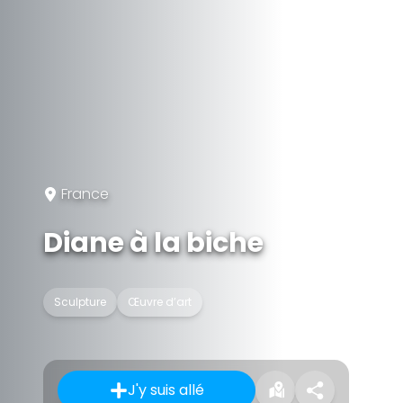
France
Diane à la biche
Sculpture
Œuvre d’art
J'y suis allé