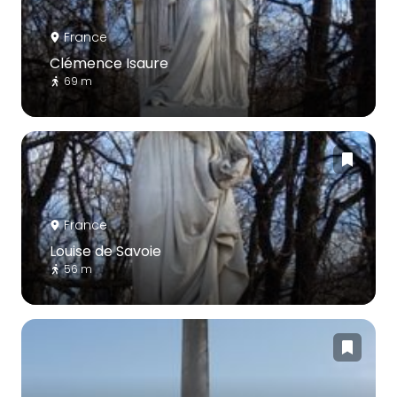
France
Clémence Isaure
69 m
France
Louise de Savoie
56 m