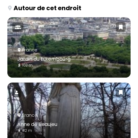
Autour de cet endroit
France
Jardin du Luxembourg
103 m
France
Anne de Beaujeu
82 m