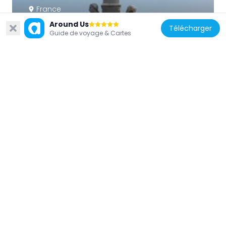
France
Monument à Scheurer-Kestner
Around Us
Télécharger
Guide de voyage & Cartes
51 m
France
David vainqueur de Goliath
115 m
France