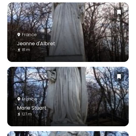
France
Jeanne d'Albret
81 m
France
Marie Stuart
127 m