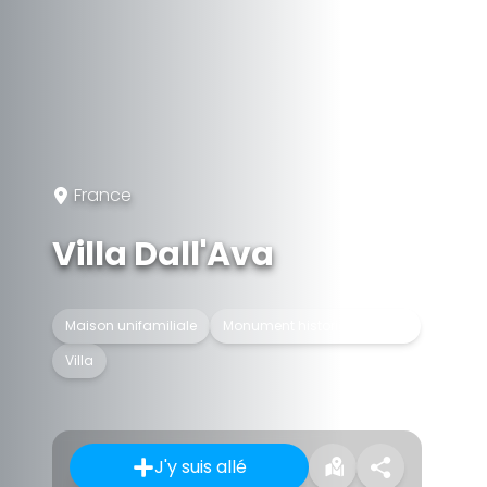
France
Villa Dall'Ava
Maison unifamiliale
Monument historique inscrit
Villa
J'y suis allé