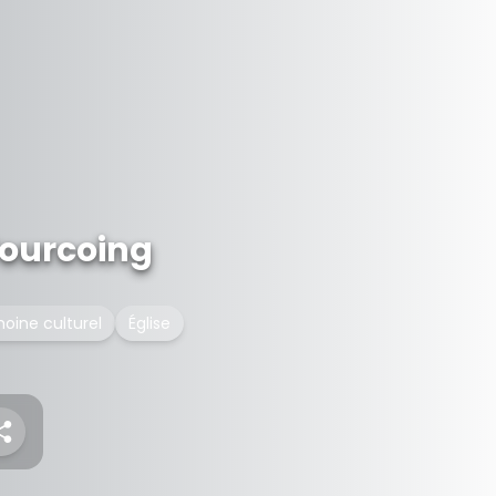
Tourcoing
moine culturel
Église