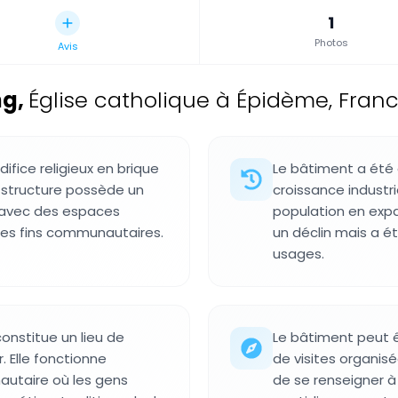
1
Photos
Avis
ng
,
Église catholique à Épidème, Fran
difice religieux en brique
Le bâtiment a été 
 structure possède un
croissance industri
, avec des espaces
population en expa
 des fins communautaires.
un déclin mais a é
usages.
constitue un lieu de
Le bâtiment peut ê
. Elle fonctionne
de visites organisé
utaire où les gens
de se renseigner à 