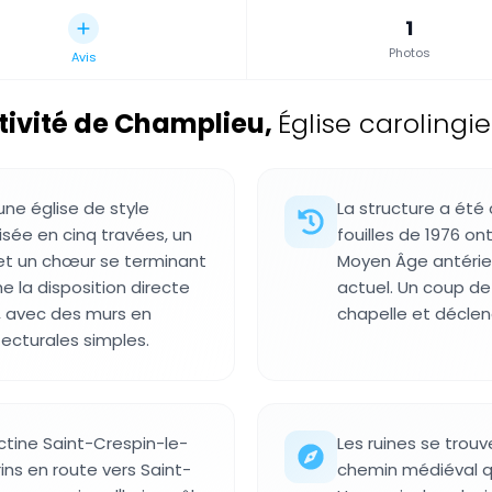
1
Photos
Avis
ivité de Champlieu
,
Église carolingi
ne église de style
La structure a été 
isée en cinq travées, un
fouilles de 1976 on
 et un chœur se terminant
Moyen Âge antérieu
e la disposition directe
actuel. Un coup d
, avec des murs en
chapelle et déclen
ecturales simples.
ictine Saint-Crespin-le-
Les ruines se trou
rins en route vers Saint-
chemin médiéval qui