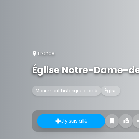
France
Église Notre-Dame-de
Monument historique classé
Église
J'y suis allé