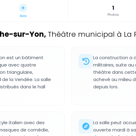
1
Photos
Avis
oche-sur-Yon
,
Théâtre municipal à La 
Yon est un bâtiment
La construction a 
que avec quatre
militaires, suite a
n triangulaire,
théâtre dans cette
 de la Vendée. La salle
achevé au milieu du
stribués dans le hall
depuis lors.
style italien avec des
La salle peut accue
 masques de comédie,
ouverte mardi à sa