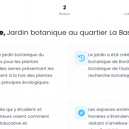
2
Photos
Col
e
,
Jardin botanique au quartier La Bas
n jardin botanique du
Le jardin a été cr
s pour les plantes
botanique de Borde
des serres présentant les
botanique de l'autr
nt à la fois des plantes
recherche botanique
 principes écologiques.
tés qui y étudient et
Les espaces extérie
isiteurs voient comment
horaires s'étenden
e éducative et
visitant s'améliore