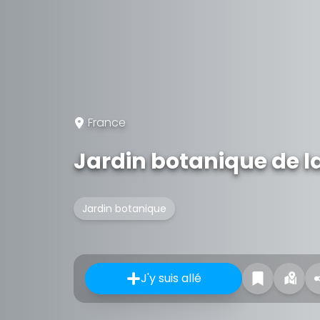
France
Jardin botanique de l
Jardin botanique
J'y suis allé