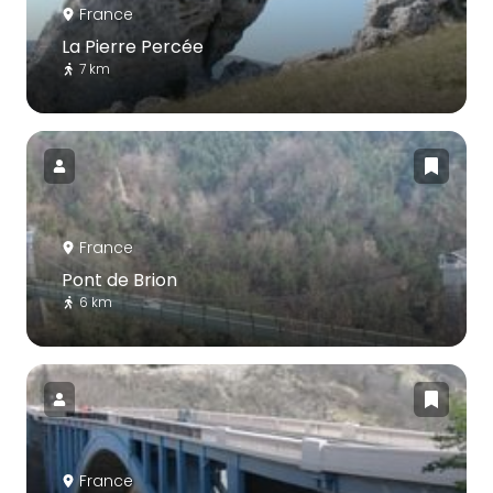
France
La Pierre Percée
7 km
France
Pont de Brion
6 km
France