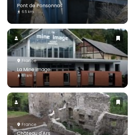
Pont de Ponsonnas
6.5 km
France
La Mine image
6.1 km
France
Château d'Ars