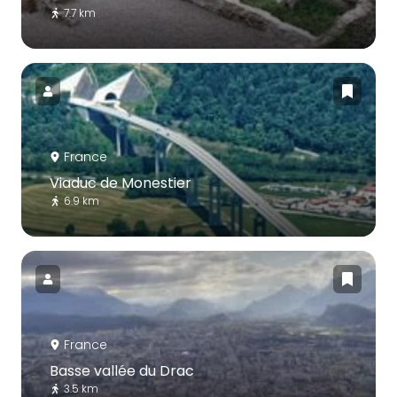
7.7 km
France
Viaduc de Monestier
6.9 km
France
Basse vallée du Drac
3.5 km