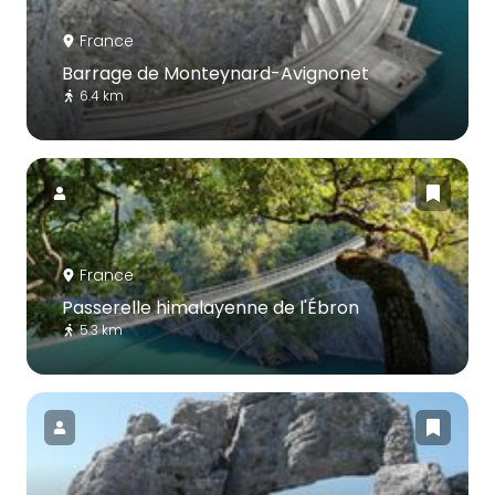
France
Barrage de Monteynard-Avignonet
6.4 km
France
Passerelle himalayenne de l'Ébron
5.3 km