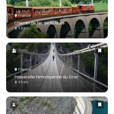
France
Chemin de fer de la Mure
4.9 km
France
Passerelle himalayenne du Drac
4.5 km