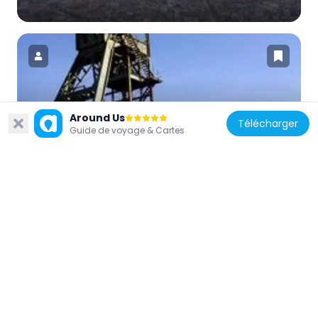
France
Around Us
Télécharger
Puits des Rioux
Guide de voyage & Cartes
3.3 km
France
Puits du Villaret
4.9 km