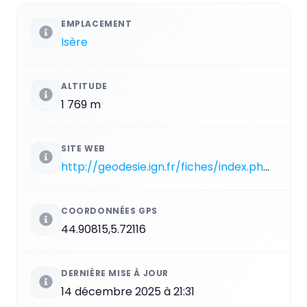
EMPLACEMENT
Isère
ALTITUDE
1 769 m
SITE WEB
http://geodesie.ign.fr/fiches/index.php?module=e&action=fichepdf&source=carte&sit_no=3822401
COORDONNÉES GPS
44.90815,5.72116
DERNIÈRE MISE À JOUR
14 décembre 2025 à 21:31