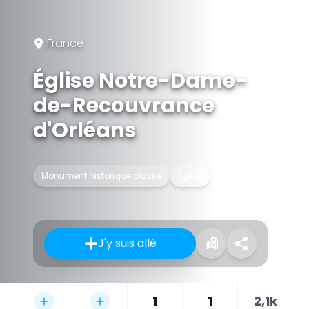
France
Église Notre-Dame-
de-Recouvrance
d'Orléans
Monument historique classé
Église
J'y suis allé
1
1
2,1k