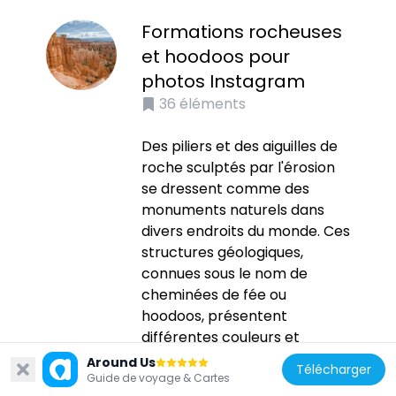
Formations rocheuses
et hoodoos pour
photos Instagram
36
éléments
Des piliers et des aiguilles de
roche sculptés par l'érosion
se dressent comme des
monuments naturels dans
divers endroits du monde. Ces
structures géologiques,
connues sous le nom de
cheminées de fée ou
hoodoos, présentent
différentes couleurs et
formes selon leur
Around Us
Télécharger
composition minérale et les...
Guide de voyage & Cartes