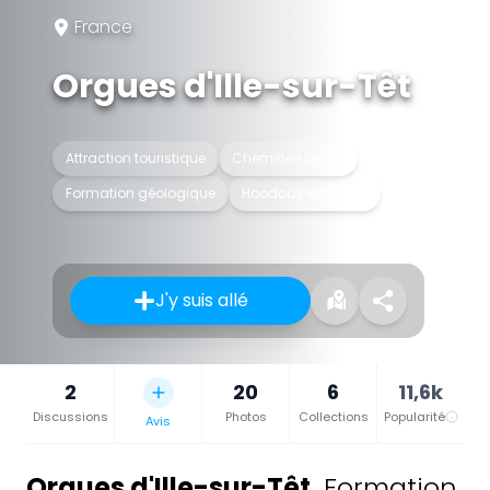
France
Orgues d'Ille-sur-Têt
Attraction touristique
Cheminée de fée
Formation géologique
Hoodoos with hats
J'y suis allé
2
20
6
11,6k
Discussions
Photos
Collections
Popularité
Avis
Orgues d'Ille-sur-Têt
,
Formation