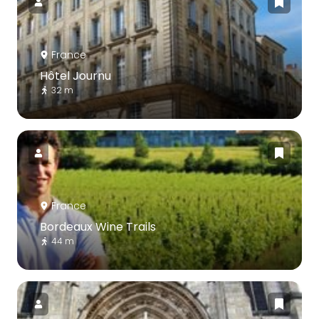
France
Hôtel Journu
32 m
France
Bordeaux Wine Trails
44 m