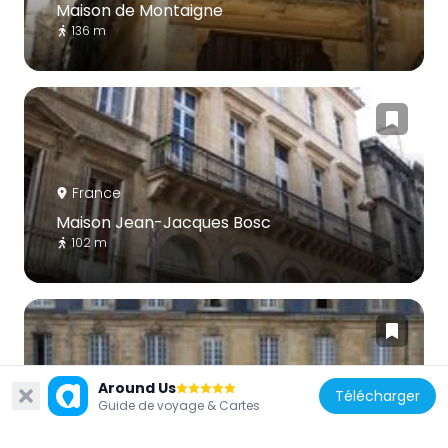
Maison de Montaigne
136 m
France
Maison Jean-Jacques Bosc
102 m
Around Us
Télécharger
France
Guide de voyage & Cartes
Immeuble, 13 quai Richelieu, Rue du quai