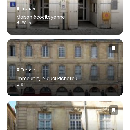
France
Maison écocitoyenne
158 m
France
Immeuble, 12 quai Richelieu
97 m