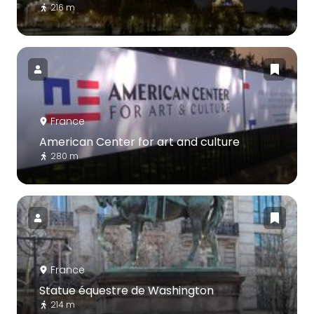
216 m
France
American Center for art and culture
280 m
France
Statue équestre de Washington
214 m