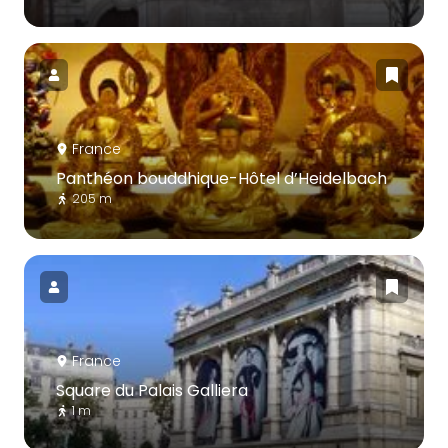
France
Panthéon bouddhique-Hôtel d’Heidelbach
205 m
France
Square du Palais Galliera
1 m