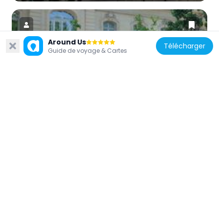
Around Us
Télécharger
Guide de voyage & Cartes
France
Hôtel de Sourdeval-Demachy
238 m
France
Hôtel Singer
190 m