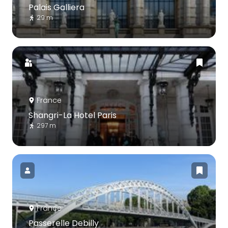
Palais Galliera
29 m
France
Shangri-La Hotel Paris
297 m
France
Passerelle Debilly