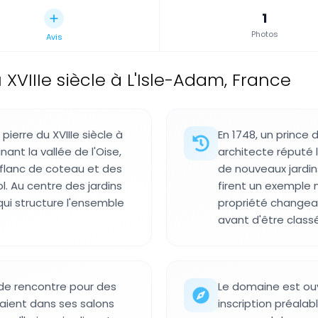
1
Photos
Avis
XVIIIe siècle à L'Isle-Adam, France
ierre du XVIIIe siècle à
En 1748, un prince
nant la vallée de l'Oise,
architecte réputé 
flanc de coteau et des
de nouveaux jardi
l. Au centre des jardins
firent un exemple 
 qui structure l'ensemble
propriété changea p
avant d'être clas
u de rencontre pour des
Le domaine est ouv
saient dans ses salons
inscription préalabl