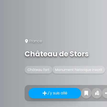
France
Château de Stors
Château fort
Monument historique inscrit
J'y suis allé