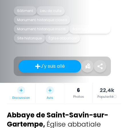
Bâtiment
Lieu de culte
Monument historique classé
Monument historique inscrit
Patrimoine mondial
Site historique
Église abbatiale
J'y suis allé
6
22,4k
Photos
Popularité
Discussion
Avis
Abbaye de Saint-Savin-sur-
Gartempe
,
Église abbatiale