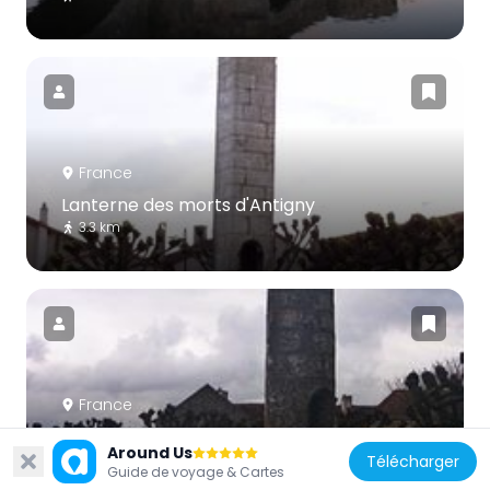
France
Lanterne des morts d'Antigny
3.3 km
France
Lanterne des morts de Journet
Around Us
13.7 km
Télécharger
Guide de voyage & Cartes