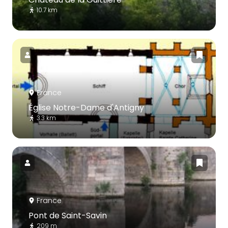
10.7 km
France
Église Notre-Dame d'Antigny
3.3 km
France
Pont de Saint-Savin
209 m