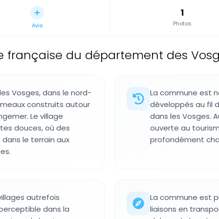
1
Photos
Avis
française du département des Vos
s Vosges, dans le nord-
La commune est né
meaux construits autour
développés au fil 
gemer. Le village
dans les Vosges. Au
ntes douces, où des
ouverte au tourisme
 dans le terrain aux
profondément chang
es.
llages autrefois
La commune est plu
 perceptible dans la
liaisons en transp