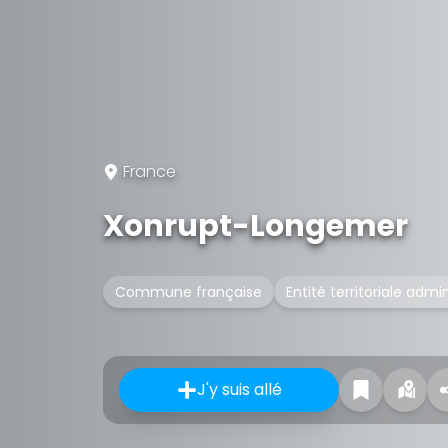
France
Xonrupt-Longemer
Commune française
Entité territoriale admi
J'y suis allé