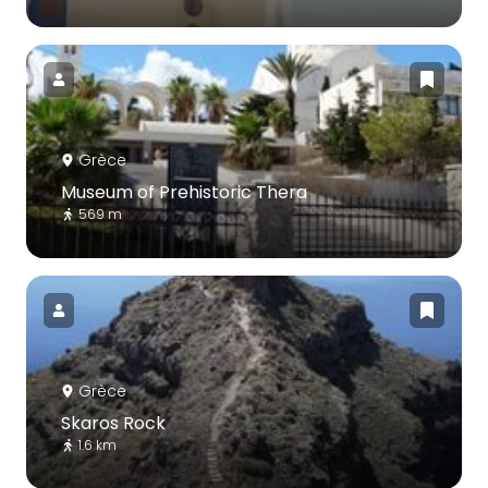
Grèce
Museum of Prehistoric Thera
569 m
Grèce
Skaros Rock
1.6 km