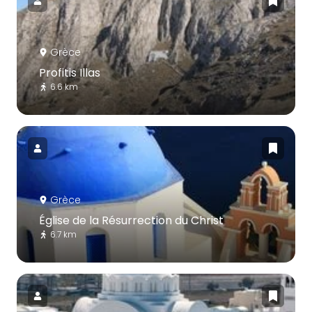
Grèce
Profitis Illas
6.6 km
Grèce
Église de la Résurrection du Christ
6.7 km