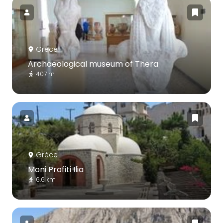
Grèce
Archaeological museum of Thera
407 m
Grèce
Moni Profiti Ilia
6.6 km