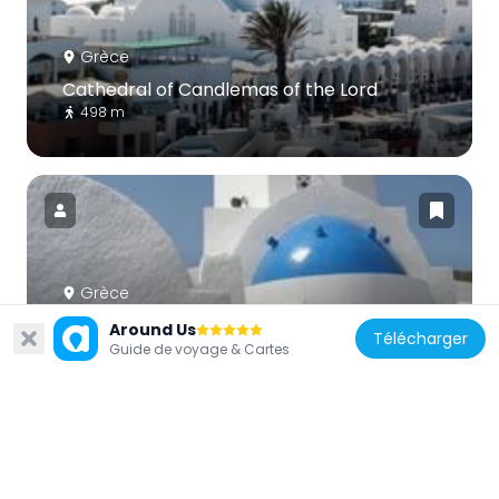
Grèce
Cathedral of Candlemas of the Lord
498 m
Grèce
Church of Panagias Kalou, Kouloumbos
Around Us
Télécharger
5 km
Guide de voyage & Cartes