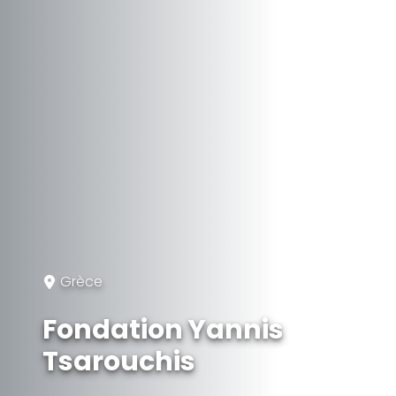
Grèce
Fondation Yannis
Tsarouchis