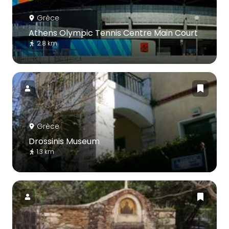
Grèce
Athens Olympic Tennis Centre Main Court
2.8 km
Grèce
Drossinis Museum
1.3 km