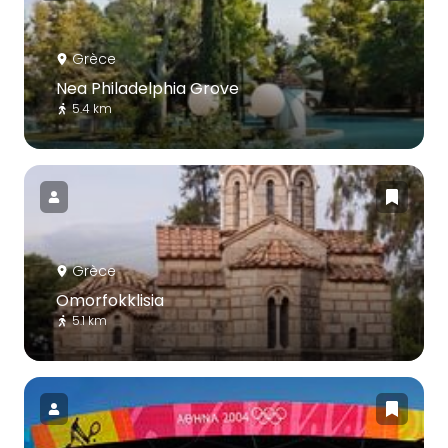
Grèce
Nea Philadelphia Grove
5.4 km
Grèce
Omorfokklisia
5.1 km