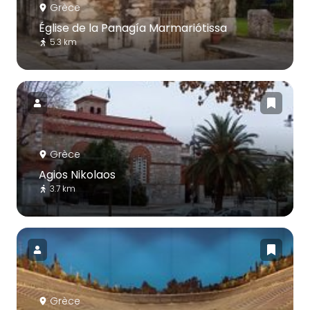
Grèce
Église de la Panagía Marmariótissa
5.3 km
Grèce
Agios Nikolaos
3.7 km
Grèce