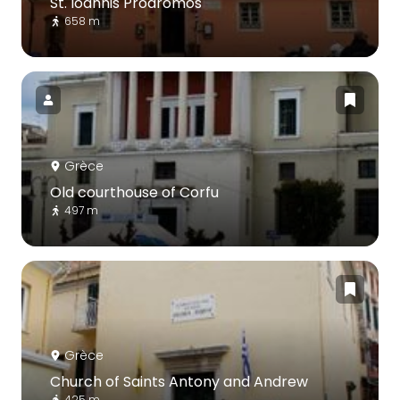
St. Ioannis Prodromos
658 m
Grèce
Old courthouse of Corfu
497 m
Grèce
Church of Saints Antony and Andrew
425 m