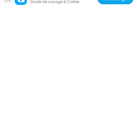
Guide de voyage & Cartes
Grèce
Church of Agios Nikolaos Geronton
649 m
Grèce
House of Mantzaros, Kerkyra
579 m