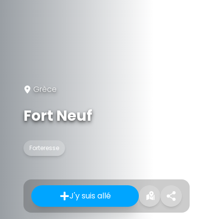
Grèce
Fort Neuf
Forteresse
J'y suis allé