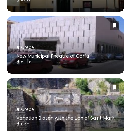
Grèce
New Municipal Theatre of Corfu
518 m
Grèce
Venetian Blazon with the Lion of Saint Mark
172 m