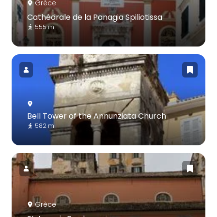
Grèce
Cathédrale de la Panagia Spiliotissa
555 m
Bell Tower of the Annunziata Church
582 m
Grèce