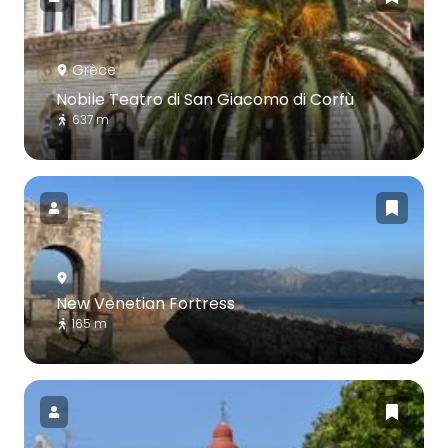
Grèce
Nobile Teatro di San Giacomo di Corfù
637 m
New Venetian Fortress
165 m