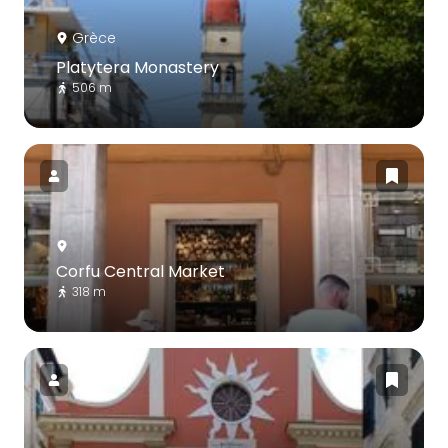
Grèce
Platytera Monastery
506 m
Corfu Central Market
318 m