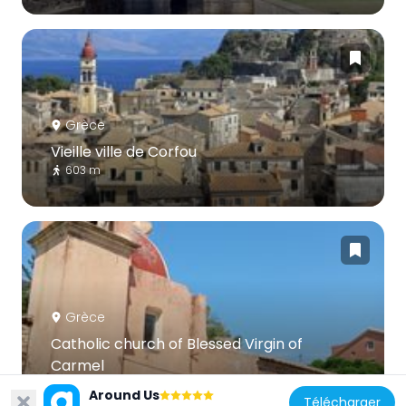
Grèce
Vieille ville de Corfou
603 m
Grèce
Catholic church of Blessed Virgin of
Carmel
258 m
Around Us
Télécharger