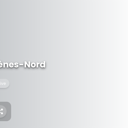
thènes-Nord
tive