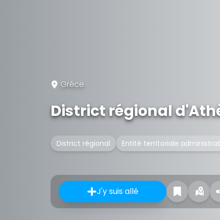
Grèce
District régional d'A
District régional
Entité territoriale administra
J'y suis allé