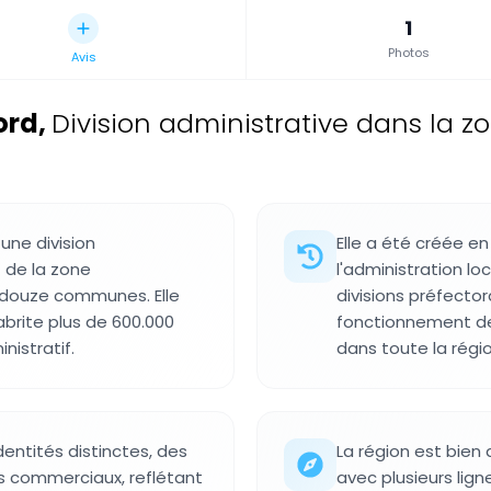
1
Photos
Avis
ord
,
Division administrative dans la z
une division
Elle a été créée en
 de la zone
l'administration l
douze communes. Elle
divisions préfector
abrite plus de 600.000
fonctionnement de
nistratif.
dans toute la régio
dentités distinctes, des
La région est bien
ts commerciaux, reflétant
avec plusieurs lign