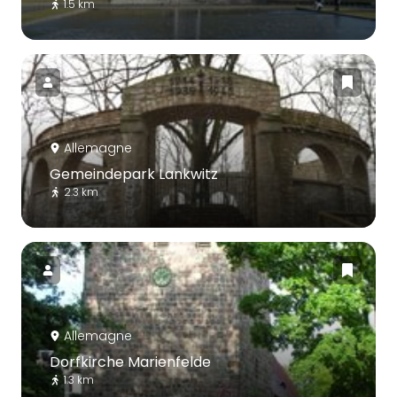
1.5 km
Allemagne
Gemeindepark Lankwitz
2.3 km
Allemagne
Dorfkirche Marienfelde
1.3 km