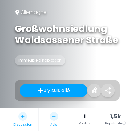
Allemagne
Großwohnsiedlung
Waldsassener Straße
Immeuble d'habitation
J'y suis allé
1
1,5k
Photos
Popularité
Discussion
Avis