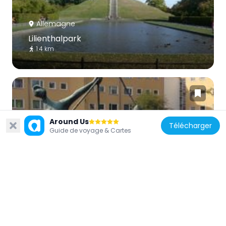
Allemagne
Lilienthalpark
1.4 km
Around Us
Télécharger
Allemagne
Guide de voyage & Cartes
Boys with kites
2.2 km