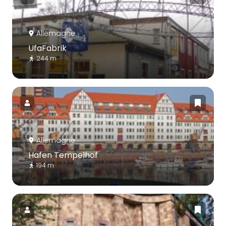
Allemagne
UfaFabrik
244 m
Allemagne
Hafen Tempelhof
194 m