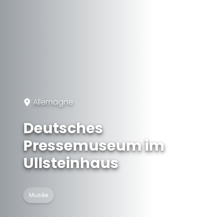
Allemagne
Deutsches
Pressemuseum im
Ullsteinhaus
Musée