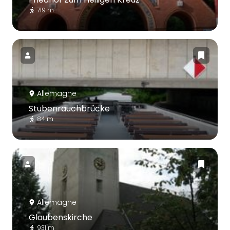
719 m
Allemagne
Stubenrauchbrücke
84 m
Allemagne
Glaubenskirche
931 m