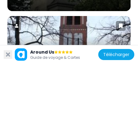
Allemagne
Around Us
Télécharger
Herz-Jesu-Kirche
Guide de voyage & Cartes
661 m
Allemagne
Markthalle Tempelhof, Berlin
628 m