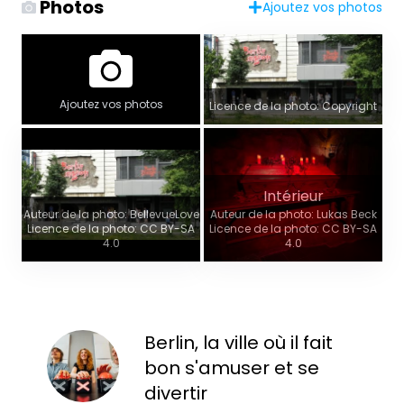
Photos
Ajoutez vos photos
Ajoutez vos photos
Licence de la photo: Copyright
Intérieur
Auteur de la photo: BellevueLove
Auteur de la photo: Lukas Beck
Licence de la photo: CC BY-SA
Licence de la photo: CC BY-SA
4.0
4.0
Berlin, la ville où il fait
bon s'amuser et se
divertir