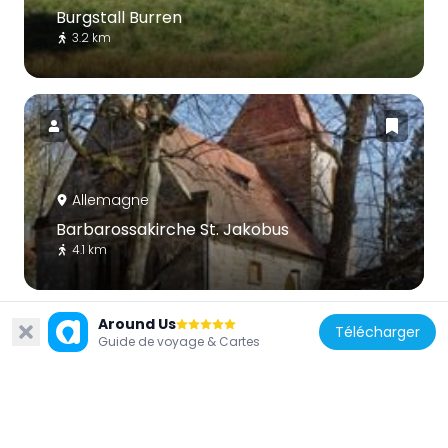
Burgstall Burren
3.2 km
Allemagne
Barbarossakirche St. Jakobus
4.1 km
Around Us
Télécharger
Guide de voyage & Cartes
Allemagne
Neues Schloss