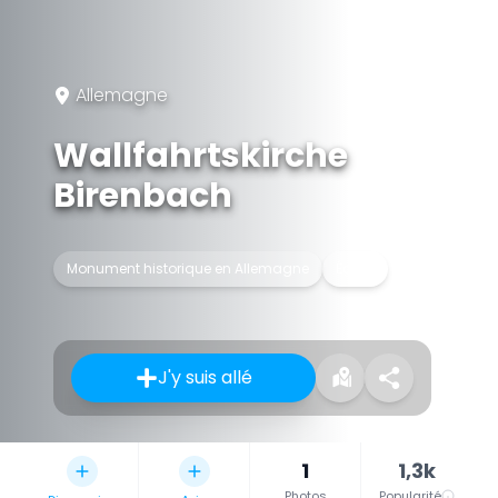
Allemagne
Wallfahrtskirche
Birenbach
Monument historique en Allemagne
Église
J'y suis allé
1
1,3k
Photos
Popularité