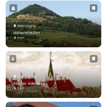
Allemagne
Hohenstaufen
4 km
Allemagne
Kloster Adelberg
5 km