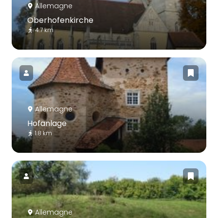
Allemagne
Oberhofenkirche
4.7 km
Allemagne
Hofanlage
1.8 km
Allemagne