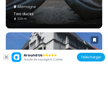
Allemagne
Two ducks
328 m
Around Us
Télécharger
Allemagne
Guide de voyage & Cartes
Mietshaus Innsbrucker Straße 37
335 m