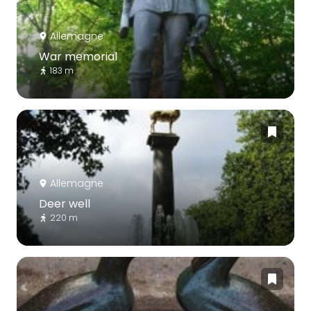
Allemagne
War memorial
183 m
Allemagne
Deer well
220 m