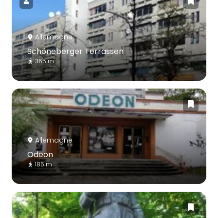
Allemagne
Schöneberger Terrassen
365 m
Allemagne
Odeon
185 m