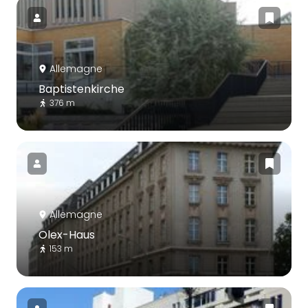
Allemagne
Baptistenkirche
376 m
Allemagne
Olex-Haus
153 m