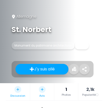
Allemagne
St. Norbert
Monument du patrimoine architectural
Église
J'y suis allé
1
2,1k
Photos
Popularité
Discussion
Avis