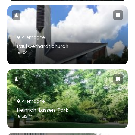
Allemagne
Paul Gerhardt church
124 m
Allemagne
Heinrich-Lassen-Park
212 m