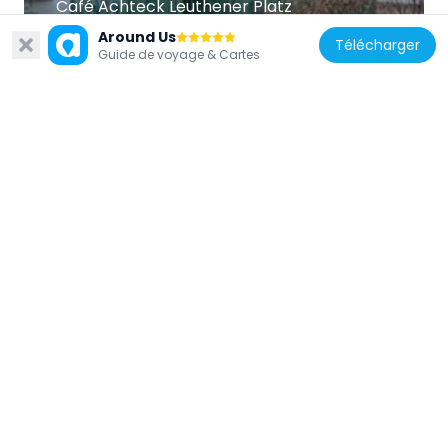
Café Achteck Leuthener Platz
277 m
Around Us
Télécharger
Guide de voyage & Cartes
Allemagne
Mietshaus Crellestraße 9
456 m
Allemagne
Prinzess-Lichtspiele