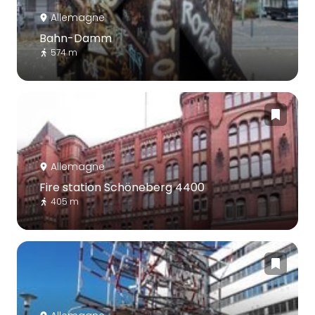
Allemagne
Bahn-Damm
574 m
Allemagne
Fire station Schöneberg 4400
405 m