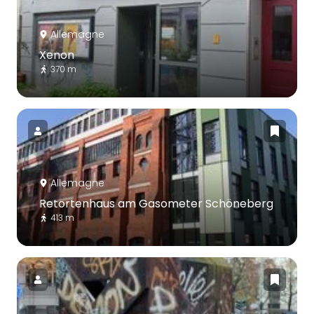
Allemagne
Xenon
370 m
Allemagne
Retortenhaus am Gasometer Schöneberg
413 m