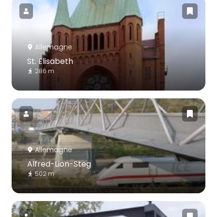
Allemagne
St. Elisabeth
286 m
Allemagne
Alfred-Lion-Steg
502 m