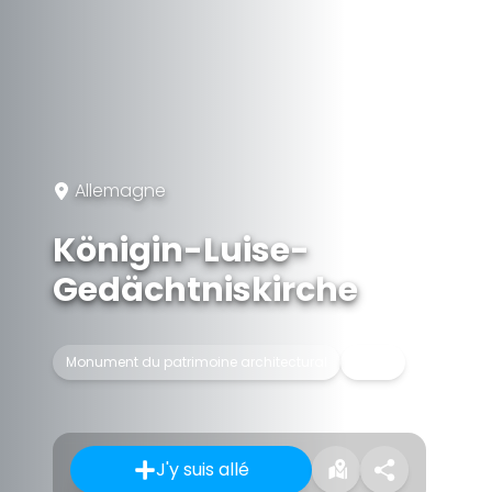
Allemagne
Königin-Luise-
Gedächtniskirche
Monument du patrimoine architectural
Église
J'y suis allé