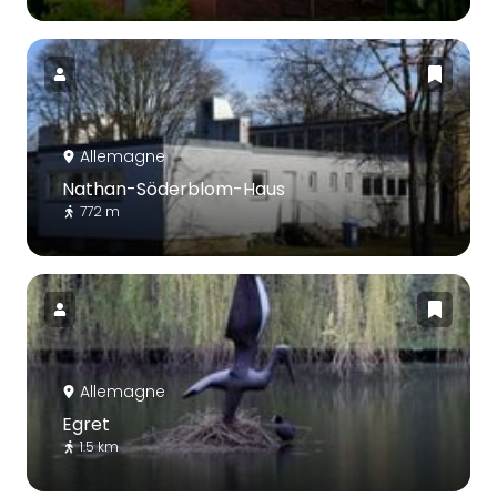
Allemagne
Nathan-Söderblom-Haus
772 m
Allemagne
Egret
1.5 km