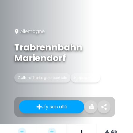
Allemagne
Trabrennbahn
Mariendorf
Cultural heritage ensemble
Hippodrome
J'y suis allé
1
4,4k