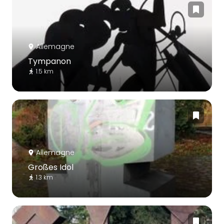
Allemagne
Tympanon
1.5 km
Allemagne
Großes Idol
1.3 km