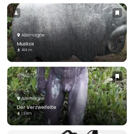
Allemagne
Muskox
414 m
Allemagne
Der Verzweifelte
1.2 km