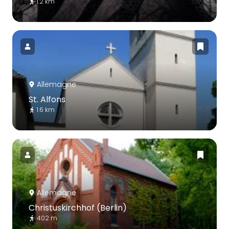
1.2 km
Allemagne
St. Alfons
1.6 km
Allemagne
Christuskirchhof (Berlin)
402 m