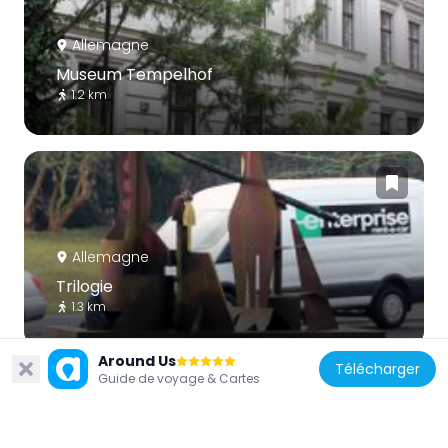
Allemagne
Museum Tempelhof
1.2 km
Allemagne
Trilogie
1.3 km
Around Us
Télécharger
Guide de voyage & Cartes