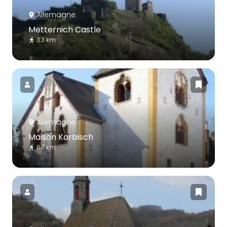
Allemagne
Metternich Castle
3.3 km
Allemagne
Maison Korbisch
6.7 km