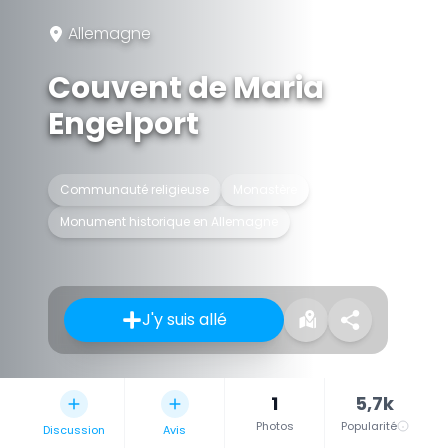
Allemagne
Couvent de Maria
Engelport
Communauté religieuse
Monastère
Monument historique en Allemagne
J'y suis allé
1
5,7k
Photos
Popularité
Discussion
Avis