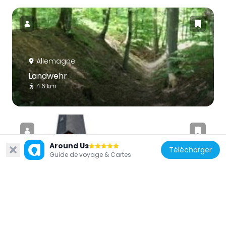
Allemagne
Landwehr
4.6 km
Around Us
Télécharger
Guide de voyage & Cartes
Allemagne
St. Johannes der Täufer
5.6 km