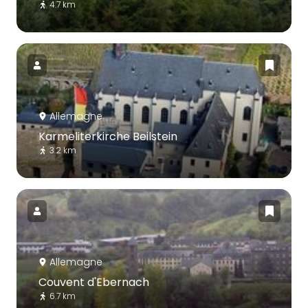
4.7 km
Allemagne
Karmeliterkirche Beilstein
3.2 km
Allemagne
Couvent d'Ebernach
6.7 km