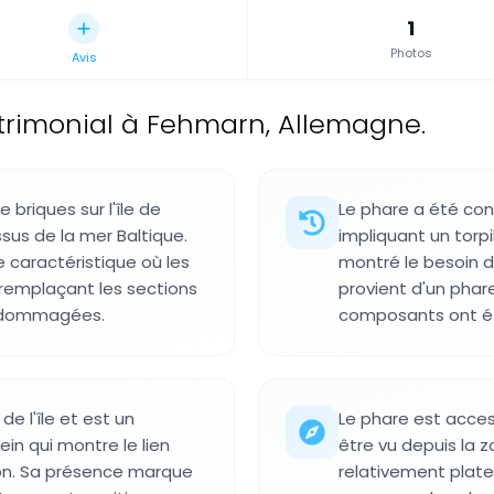
1
Photos
Avis
trimonial à Fehmarn, Allemagne.
briques sur l'île de
Le phare a été cons
sus de la mer Baltique.
impliquant un torpi
e caractéristique où les
montré le besoin d
 remplaçant les sections
provient d'un phar
endommagées.
composants ont été 
de l'île et est un
Le phare est acces
n qui montre le lien
être vu depuis la z
tion. Sa présence marque
relativement plate