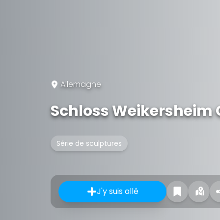
Allemagne
Schloss Weikersheim 
Série de sculptures
J'y suis allé