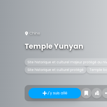
Chine
Temple Yunyan
Site historique et culturel majeur protégé au ni
Site historique et culturel protégé
Temple bo
J'y suis allé