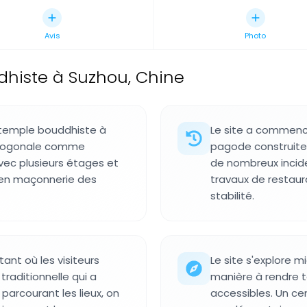
Avis
Photo
histe à Suzhou, Chine
temple bouddhiste à
Le site a commenc
ctogonale comme
pagode construite v
vec plusieurs étages et
de nombreux inciden
e en maçonnerie des
travaux de restaur
stabilité.
ant où les visiteurs
Le site s'explore m
traditionnelle qui a
manière à rendre t
 parcourant les lieux, on
accessibles. Un cen