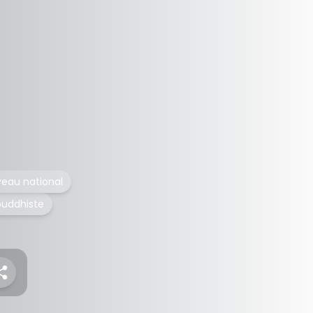
veau national
uddhiste