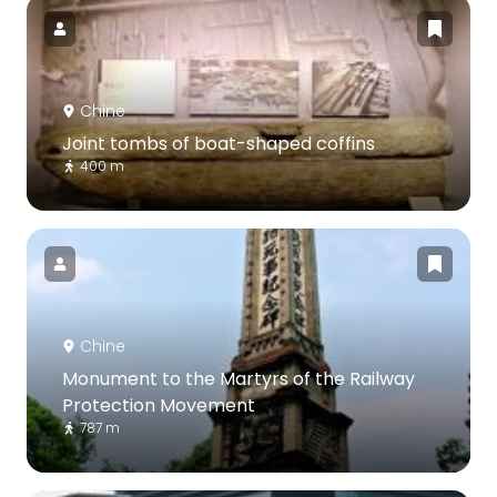
Chine
Joint tombs of boat-shaped coffins
400 m
Chine
Monument to the Martyrs of the Railway
Protection Movement
787 m