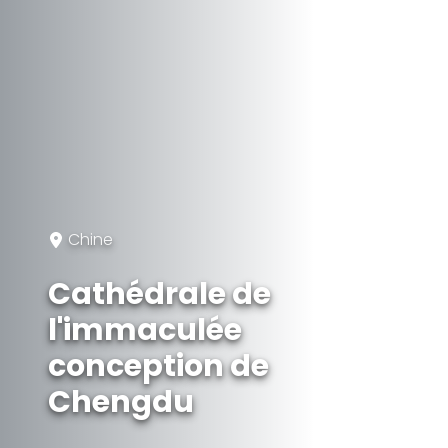
Chine
Cathédrale de
l'immaculée
conception de
Chengdu