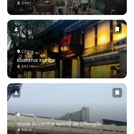
2 km
Chine
Kuanzhai Xiangzi
663 m
Chine
Stade du centre sportif de Chengdu
514 m