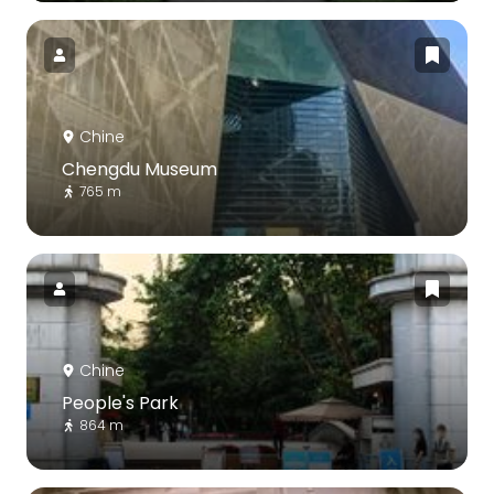
Chine
Chengdu Museum
765 m
Chine
People's Park
864 m