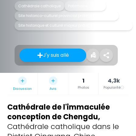
Cathédrale catholique
Patrimoine culturel
Site historico-culturel provincial protégé du Sichuan
Site historique et culturel majeur protégé au niveau national
J'y suis allé
1
4,3k
Photos
Popularité
Discussion
Avis
Cathédrale de l'immaculée
conception de Chengdu
,
Cathédrale catholique dans le