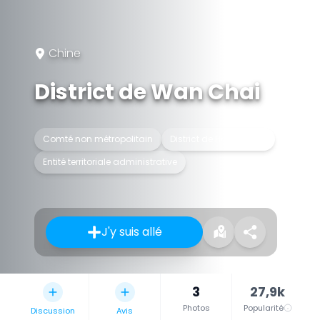
Chine
District de Wan Chai
Comté non métropolitain
District de Hong-Kong
Entité territoriale administrative
J'y suis allé
3
27,9k
Photos
Popularité
Discussion
Avis