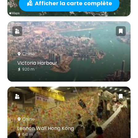
Afficher la carte complète
Chine
Victoria Harbour
920 m
Chine
Lennon Wall Hong Kong
641 m