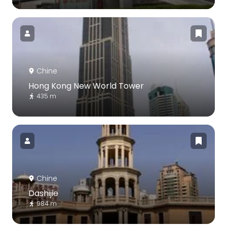
Chine
Hong Kong New World Tower
435 m
Chine
Dashijie
984 m