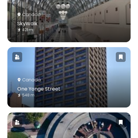
Canada
SkyWalk
421 m
Canada
One Yonge Street
548 m