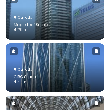
Canada
Maple Leaf Square
178 m
Canada
CIBC Square
432 m