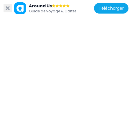
Canadian National Railways 6213
Around Us
433 m
Télécharger
Guide de voyage & Cartes
Canada
RBC WaterPark Place
155 m
Canada
Pinnacle Centre