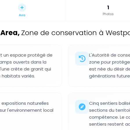
1
Photos
Avis
 Area
,
Zone de conservation à Westpo
st un espace protégé de
L'Autorité de conse
hamps ouverts dans la
zone pour protéger 
d'une crête de granit qui
est née du désir d
habitats variés.
générations future
 expositions naturelles
Cinq sentiers balis
s sur l'environnement local
sections du territo
compétence. Le ca
sentiers restent a