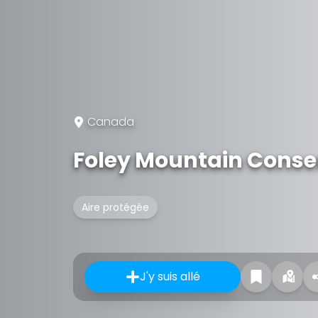
Canada
Foley Mountain Conse
Aire protégée
J'y suis allé