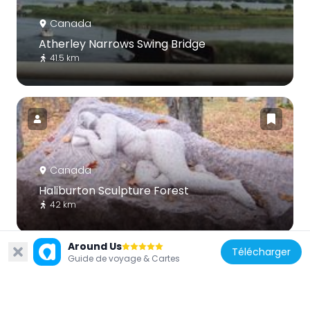
Canada
Atherley Narrows Swing Bridge
41.5 km
Canada
Haliburton Sculpture Forest
42 km
Around Us
Télécharger
Guide de voyage & Cartes