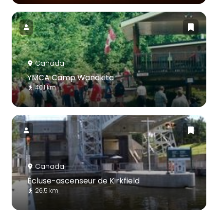
Canada
YMCA Camp Wanakita
40.1 km
Canada
Écluse-ascenseur de Kirkfield
26.5 km