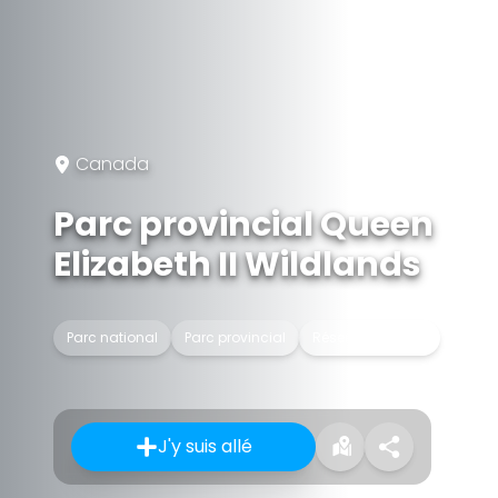
Canada
Parc provincial Queen
Elizabeth II Wildlands
Parc national
Parc provincial
Réserve naturelle
J'y suis allé