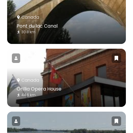
Canada
Pont du lac Canal
30.8 km
Canada
Orillia Opera House
44.6 km