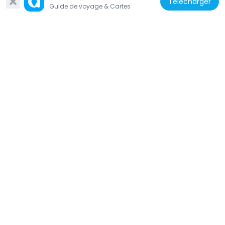
Télécharger
Guide de voyage & Cartes
Canada
Port-Royal
292 m
Canada
Edward VII Monument
351 m