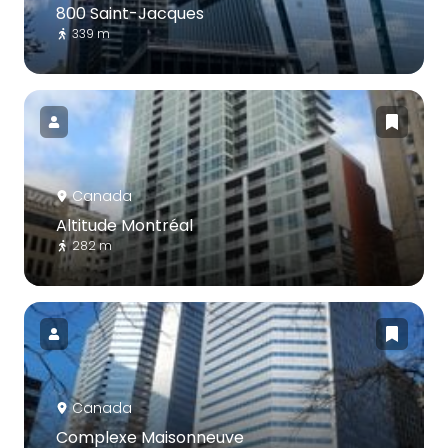
800 Saint-Jacques
339 m
Canada
Altitude Montréal
282 m
Canada
Complexe Maisonneuve