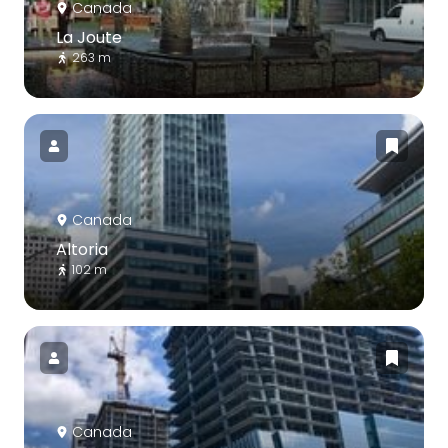
Canada
La Joute
263 m
Canada
Altoria
102 m
Canada