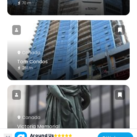
70 m
Canada
Tom Condos
261 m
Canada
Victoria Memorial
248 m
Around Us