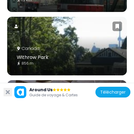
Canada
Withrow Park
856 m
Around Us
Télécharger
Guide de voyage & Cartes
Canada
Underpass Park
1.6 km