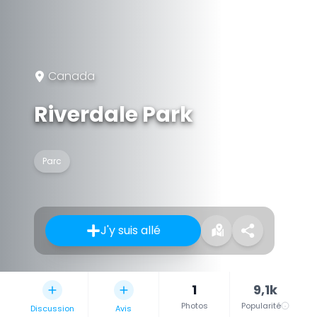
Canada
Riverdale Park
Parc
J'y suis allé
1
9,1k
Photos
Popularité
Discussion
Avis