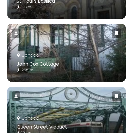
St. Paul's Basilica
1.7 km
Canada
John Cox Cottage
255 m
Canada
Queen Street Viaduct
1.3 km