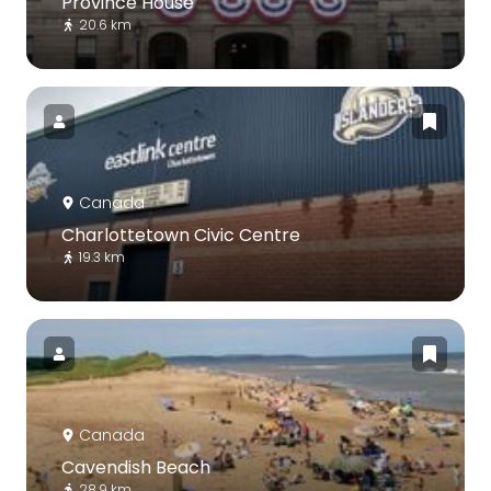
Province House
20.6 km
Canada
Charlottetown Civic Centre
19.3 km
Canada
Cavendish Beach
28.9 km