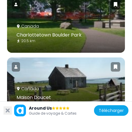
Canada
Charlottetown Boulder Park
20.5 km
Canada
Maison Doucet
16.1 km
Around Us
Télécharger
Guide de voyage & Cartes