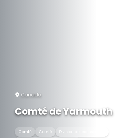
Canada
Comté de Yarmouth
Comté
Comté
Division de recensement