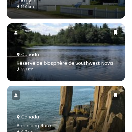
d'Argyle
14.9 km
Canada
Réserve de biosphère de Southwest Nova
35.1 km
Canada
Balancing Rock
61.7 km