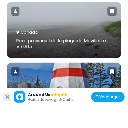
Canada
Parc provincial de la plage de Mavillette
37.9 km
Canada
Around Us
Télécharger
Guide de voyage & Cartes
Seal Island (replica) lighthouse
41 km