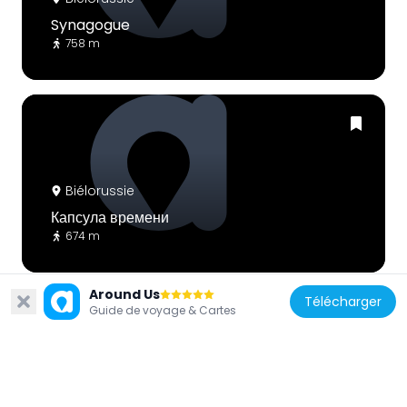
Synagogue
758 m
Biélorussie
Капсула времени
674 m
Around Us
Télécharger
Guide de voyage & Cartes
Biélorussie