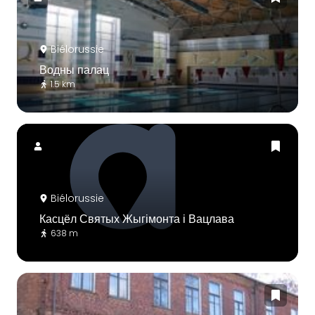
Biélorussie
Водны палац
1.5 km
Biélorussie
Касцёл Святых Жыгімонта і Вацлава
638 m