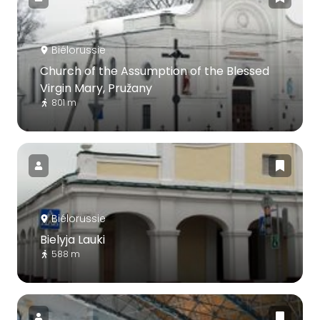
Biélorussie
Church of the Assumption of the Blessed
Virgin Mary, Pružany
801 m
Biélorussie
Bielyja Lauki
588 m