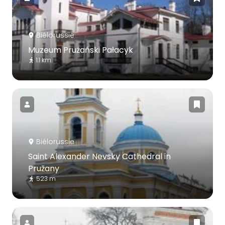
Biélorussie
Muzeum Prużański Pałacyk
1.1 km
Biélorussie
Saint Alexander Nevsky Cathedral in
Pružany
523 m