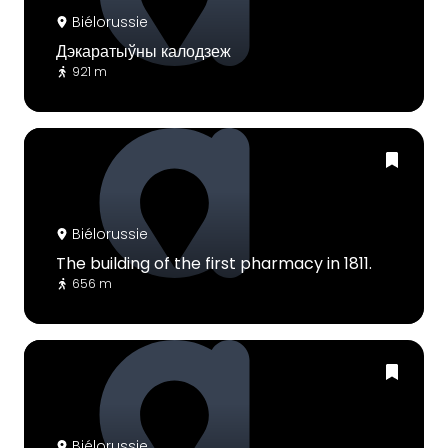
Biélorussie
Дэкаратыўны калодзеж
921 m
Biélorussie
The building of the first pharmacy in 1811.
656 m
Biélorussie