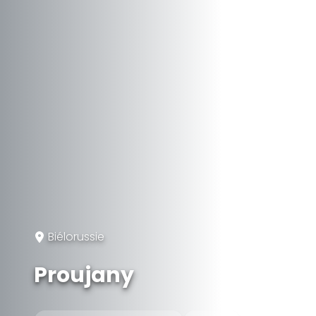
Biélorussie
Proujany