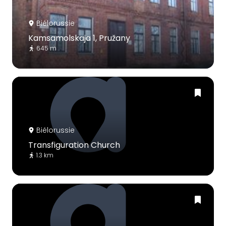
Biélorussie
Kamsamolskaja 1, Pružany
645 m
Biélorussie
Transfiguration Church
1.3 km