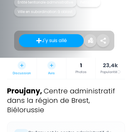
Entité territoriale administrative
Petite ville
Ville en subordination à oblast
J'y suis allé
1
23,4k
Photos
Popularité
Discussion
Avis
Proujany
,
Centre administratif
dans la région de Brest,
Biélorussie