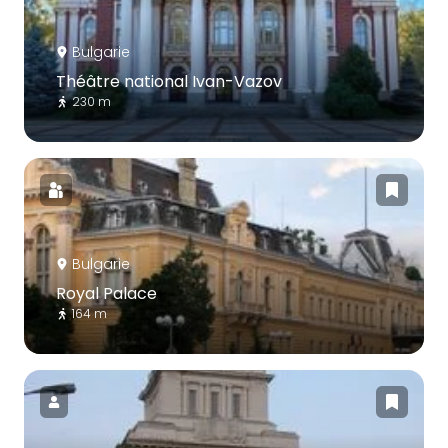
Bulgarie
Théâtre national Ivan-Vazov
230 m
Bulgarie
Royal Palace
164 m