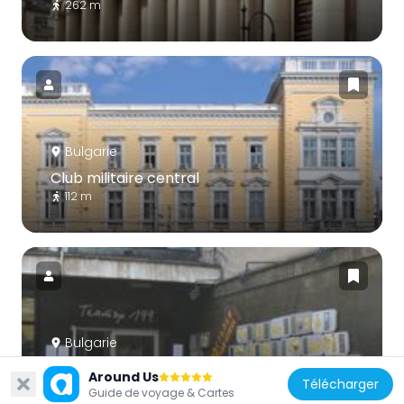
262 m
Bulgarie
Club militaire central
112 m
Bulgarie
Theater 199
Around Us
Télécharger
294 m
Guide de voyage & Cartes