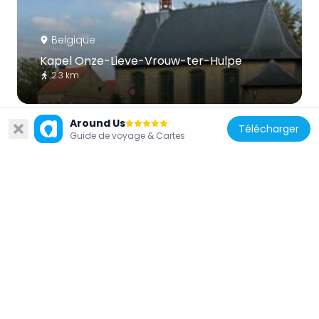
Belgique
Kapel Onze-Lieve-Vrouw-ter-Hulpe
2.3 km
Around Us
Télécharger
Guide de voyage & Cartes
Belgique
Gedenkteken ter nagedachtenis van
admiraal Ronarc'h en de marine-fuseliers
1.2 km