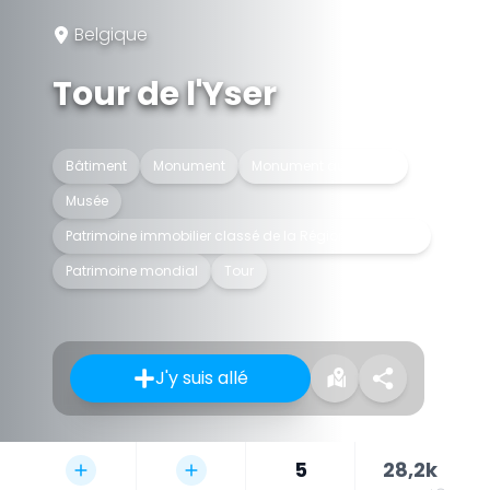
Belgique
Tour de l'Yser
Bâtiment
Monument
Monument aux morts
Musée
Patrimoine immobilier classé de la Région flamande
Patrimoine mondial
Tour
J'y suis allé
5
28,2k