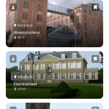
Belgique
Bloemmolens
511 m
Belgique
Esenkasteel
1.4 km