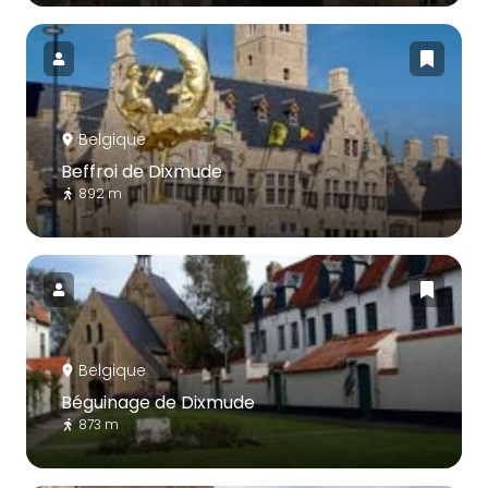
Belgique
Beffroi de Dixmude
892 m
Belgique
Béguinage de Dixmude
873 m