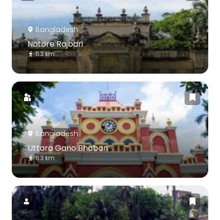
Bangladesh
Natore Rajbari
6.3 km
Bangladesh
Uttara Gano Bhaban
6.3 km