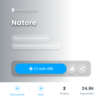
Bangladesh
Natore
District du Bangladesh
Entité territoriale administrative
J'y suis allé
2
24,6k
Photos
Popularité
Discussion
Avis