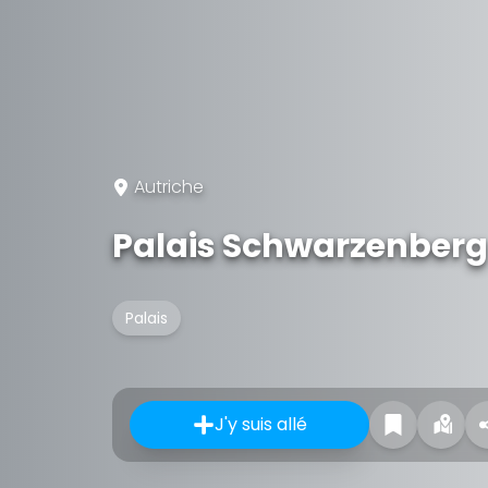
Autriche
Palais Schwarzenberg
Palais
J'y suis allé