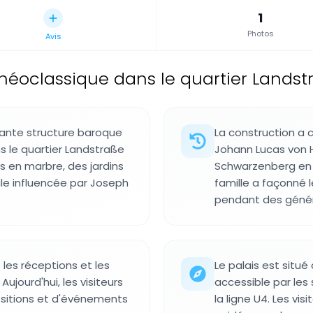
1
Photos
Avis
 néoclassique dans le quartier Landst
ante structure baroque
La construction a 
 le quartier Landstraße
Johann Lucas von H
s en marbre, des jardins
Schwarzenberg en a
le influencée par Joseph
famille a façonné
pendant des génér
 les réceptions et les
Le palais est situ
ujourd'hui, les visiteurs
accessible par les
positions et d'événements
la ligne U4. Les vis