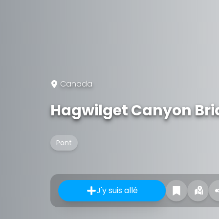
Canada
Hagwilget Canyon Bri
Pont
J'y suis allé