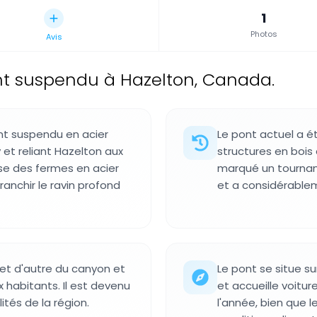
1
Photos
Avis
t suspendu à Hazelton, Canada.
nt suspendu en acier
Le pont actuel a é
y et reliant Hazelton aux
structures en bois 
lise des fermes en acier
marqué un tournan
anchir le ravin profond
et a considérableme
et d'autre du canyon et
Le pont se situe s
 habitants. Il est devenu
et accueille voitur
ités de la région.
l'année, bien que 