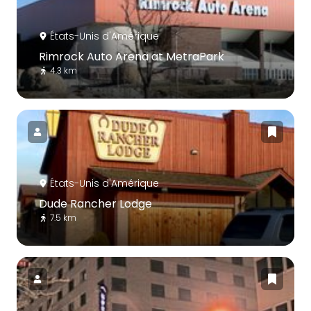
États-Unis d'Amérique
Rimrock Auto Arena at MetraPark
4.3 km
États-Unis d'Amérique
Dude Rancher Lodge
7.5 km