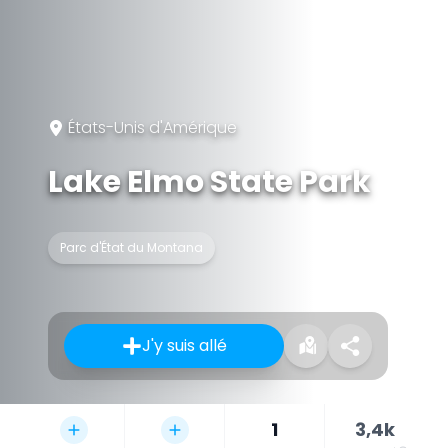
États-Unis d'Amérique
Lake Elmo State Park
Parc d'État du Montana
J'y suis allé
1
3,4k