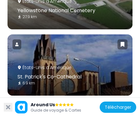
États-Unis d'Amérique
Yellowstone National Cemetery
27.9 km
États-Unis d'Amérique
St. Patrick's Co-Cathedral
6.9 km
Around Us
Télécharger
Guide de voyage & Cartes
États-Unis d'Amérique