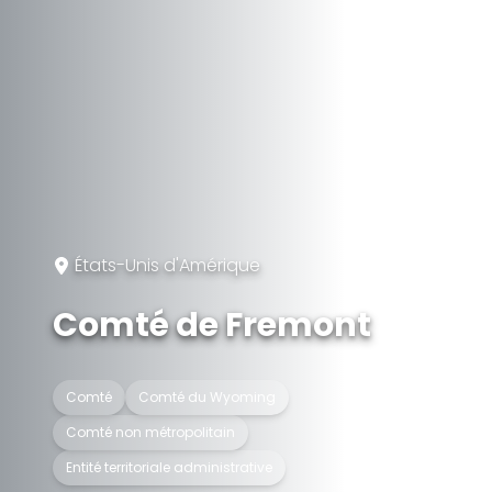
États-Unis d'Amérique
Comté de Fremont
Comté
Comté du Wyoming
Comté non métropolitain
Entité territoriale administrative