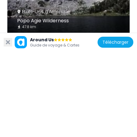
États-Unis d'Amérique
Popo Agie Wilderness
47.8 km
Around Us
Télécharger
Guide de voyage & Cartes
États-Unis d'Amérique
Wind River Peak
54.2 km