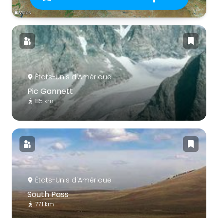
États-Unis d'Amérique
Pic Gannett
85 km
États-Unis d'Amérique
South Pass
77.1 km