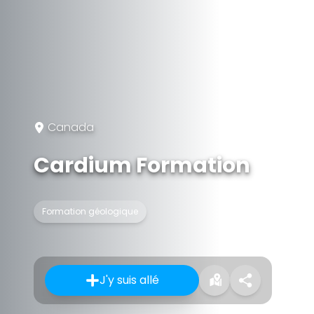
Canada
Cardium Formation
Formation géologique
J'y suis allé